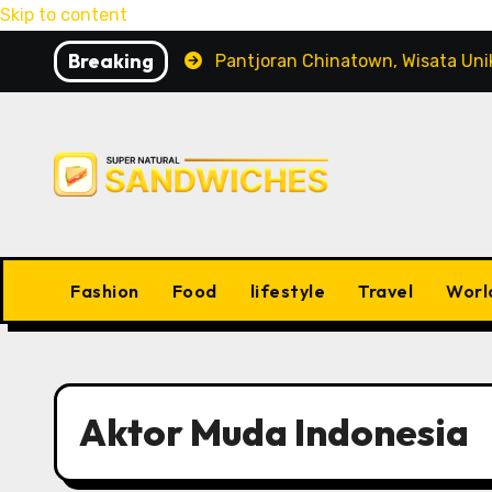
Skip to content
Breaking
Peliharaan
Pantjoran Chinatown, Wisata Unik denga
Fashion
Food
lifestyle
Travel
Worl
Aktor Muda Indonesia