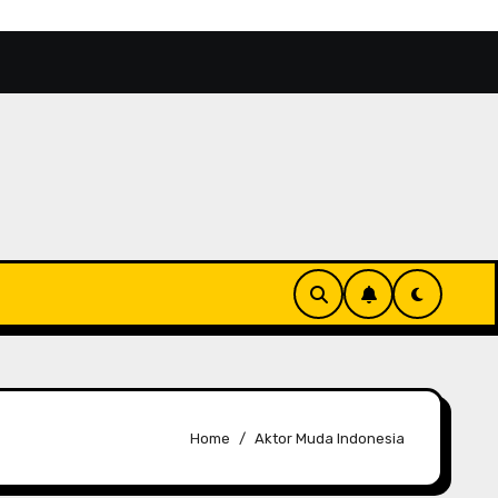
s Aktor 2026 Makin Bersinar
Kinondo Kwetu, Rekome
Home
Aktor Muda Indonesia