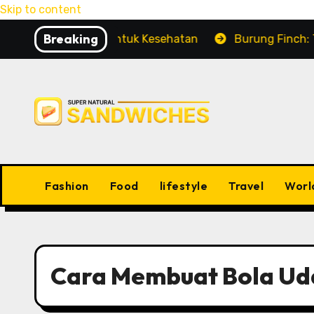
Skip to content
Breaking
yak Pesona untuk Kesehatan
Burung Finch: Tutorial
Fashion
Food
lifestyle
Travel
Worl
Cara Membuat Bola Ud