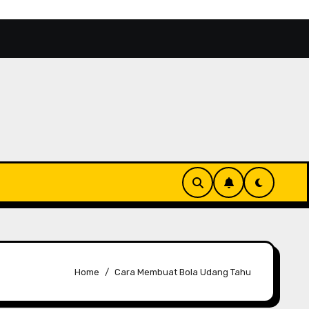
n, Wisata Unik dengan Nuansa Pecinan Modern
Sydne
Home
Cara Membuat Bola Udang Tahu