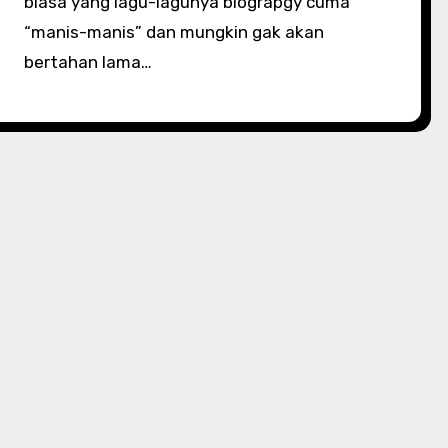
biasa yang lagu-lagunya biograpgy cuma
“manis-manis” dan mungkin gak akan
bertahan lama…