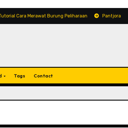
Cara Merawat Burung Peliharaan
Pantjoran Chinatown
d
Tags
Contact