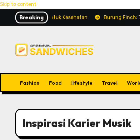
Skip to content
Breaking
yak Pesona untuk Kesehatan
Burung Finch: Tutorial 
Fashion
Food
lifestyle
Travel
Worl
Inspirasi Karier Musik