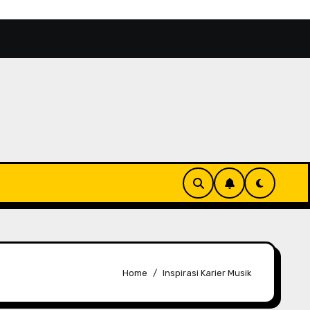
, Wisata Unik dengan Nuansa Pecinan Modern
Sydney
Home
Inspirasi Karier Musik