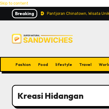
Skip to content
Breaking
g Peliharaan
Pantjoran Chinatown, Wisata Unik den
Fashion
Food
lifestyle
Travel
Worl
Kreasi Hidangan