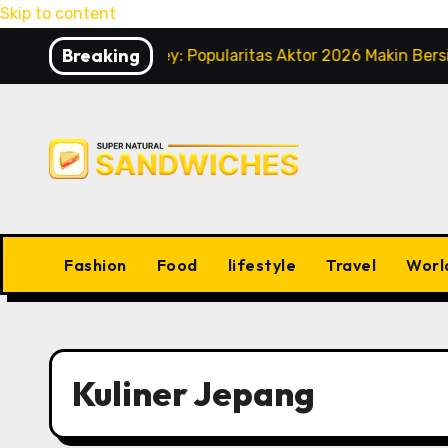
Skip to content
Breaking
dney Sweeney: Popularitas Aktor 2026 Makin Bersinar
Fashion
Food
lifestyle
Travel
Worl
Kuliner Jepang