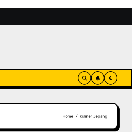
Alam
Binthe Biluhuta, Cita Rasa Jagung Khas Goront
Home
Kuliner Jepang