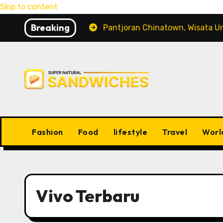
Skip to content
Breaking
g Peliharaan
Pantjoran Chinatown, Wisata Unik deng
Fashion
Food
lifestyle
Travel
Worl
Vivo Terbaru