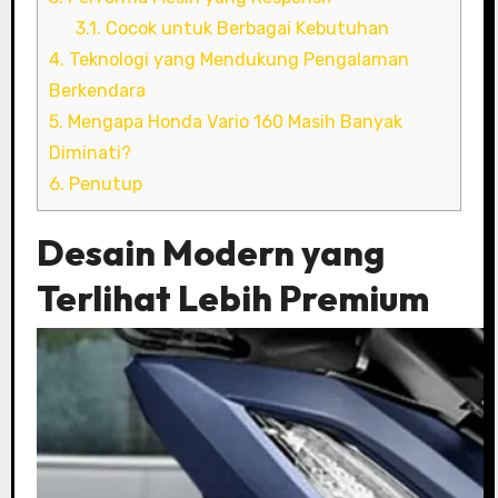
3.1.
Cocok untuk Berbagai Kebutuhan
4.
Teknologi yang Mendukung Pengalaman
Berkendara
5.
Mengapa Honda Vario 160 Masih Banyak
Diminati?
6.
Penutup
Desain Modern yang
Terlihat Lebih Premium