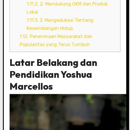
1.11.2.
2. Mendukung UKM dan Produk
Lokal
1.11.3.
3. Mengedukasi Tentang
Keseimbangan Hidup
1.12.
Penerimaan Masyarakat dan
Popularitas yang Terus Tumbuh
Latar Belakang dan
Pendidikan Yoshua
Marcellos