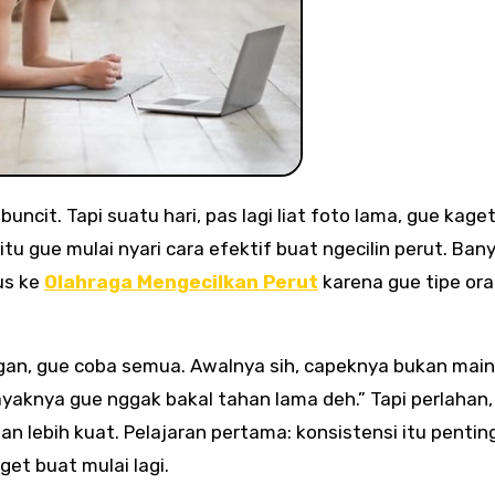
tu gue mulai nyari cara efektif buat ngecilin perut. Ban
kus ke
Olahraga Mengecilkan Perut
karena gue tipe or
ringan, gue coba semua. Awalnya sih, capeknya bukan main
ayaknya gue nggak bakal tahan lama deh.” Tapi perlahan,
n lebih kuat. Pelajaran pertama: konsistensi itu pentin
et buat mulai lagi.