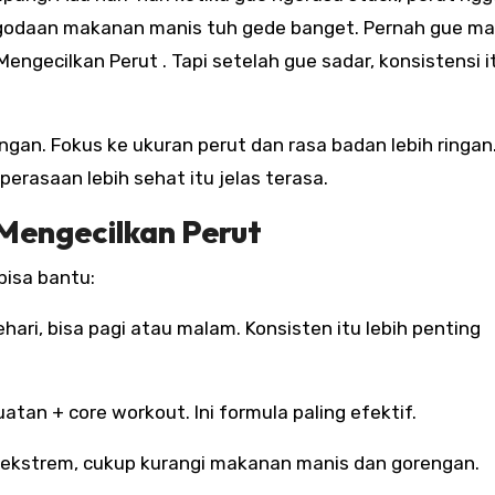
, godaan makanan manis tuh gede banget. Pernah gue m
engecilkan Perut . Tapi setelah gue sadar, konsistensi it
ngan. Fokus ke ukuran perut dan rasa badan lebih ringan
perasaan lebih sehat itu jelas terasa.
 Mengecilkan Perut
bisa bantu:
hari, bisa pagi atau malam. Konsisten itu lebih penting
uatan + core workout. Ini formula paling efektif.
t ekstrem, cukup kurangi makanan manis dan gorengan.