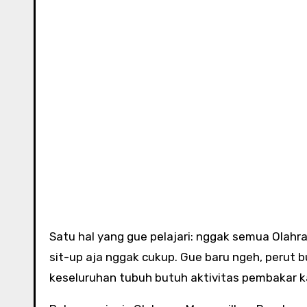
Satu hal yang gue pelajari: nggak semua Olahra
sit-up aja nggak cukup. Gue baru ngeh, perut b
keseluruhan tubuh butuh aktivitas pembakar k