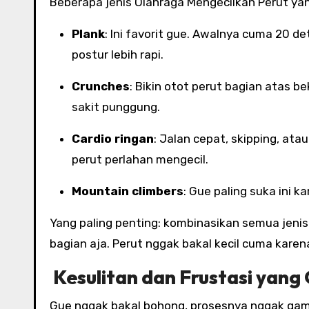
Beberapa jenis Olahraga Mengecilkan Perut yan
Plank
: Ini favorit gue. Awalnya cuma 20 de
postur lebih rapi.
Crunches
: Bikin otot perut bagian atas be
sakit punggung.
Cardio ringan
: Jalan cepat, skipping, atau
perut perlahan mengecil.
Mountain climbers
: Gue paling suka ini k
Yang paling penting: kombinasikan semua jenis
bagian aja. Perut nggak bakal kecil cuma karen
Kesulitan dan Frustasi yang
Gue nggak bakal bohong, prosesnya nggak gamp