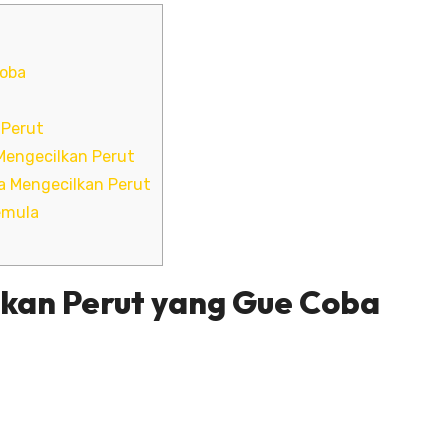
Coba
 Perut
Mengecilkan Perut
a Mengecilkan Perut
emula
lkan Perut yang Gue Coba