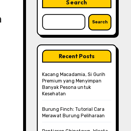
Search
n
Search
Recent Posts
Kacang Macadamia, Si Gurih
Premium yang Menyimpan
Banyak Pesona untuk
Kesehatan
Burung Finch: Tutorial Cara
Merawat Burung Peliharaan