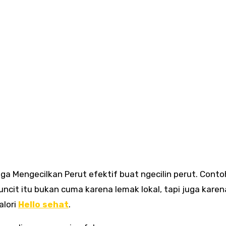
ga Mengecilkan Perut efektif buat ngecilin perut. Conto
uncit itu bukan cuma karena lemak lokal, tapi juga karen
alori
Hello sehat
.