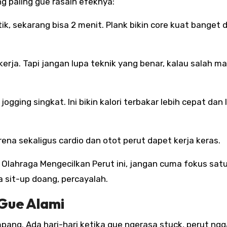
g paling gue rasain efeknya:
tik, sekarang bisa 2 menit. Plank bikin core kuat banget 
kerja. Tapi jangan lupa teknik yang benar, kalau salah m
 jogging singkat. Ini bikin kalori terbakar lebih cepat dan
arena sekaligus cardio dan otot perut dapet kerja keras.
 Olahraga Mengecilkan Perut ini, jangan cuma fokus sat
a sit-up doang, percayalah.
 Gue Alami
ang. Ada hari-hari ketika gue ngerasa stuck, perut ng