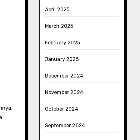
April 2025
March 2025
February 2025
January 2025
December 2024
November 2024
hnya,
October 2024
a
September 2024