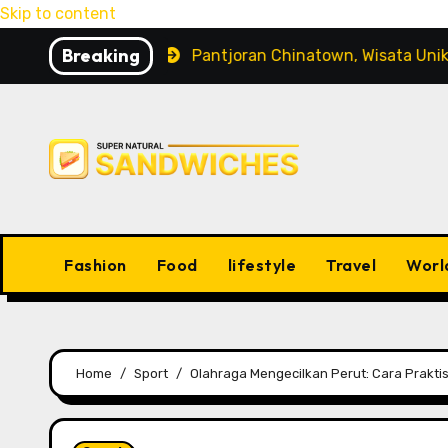
Skip to content
Breaking
liharaan
Pantjoran Chinatown, Wisata Unik dengan 
Fashion
Food
lifestyle
Travel
Worl
Home
Sport
Olahraga Mengecilkan Perut: Cara Praktis