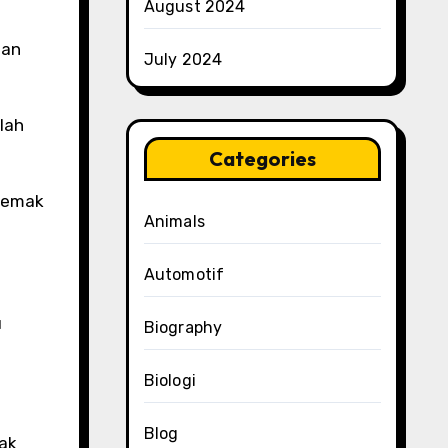
August 2024
dan
July 2024
alah
Categories
 lemak
Animals
Automotif
u
Biography
Biologi
Blog
gak