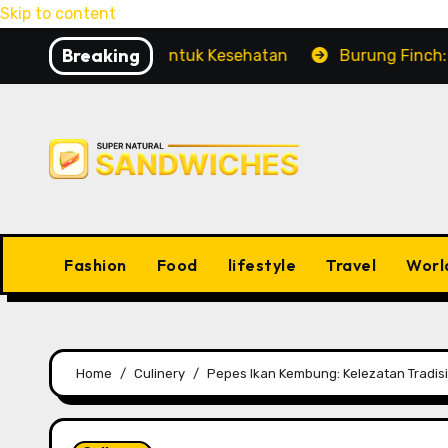
Skip to content
Breaking
esona untuk Kesehatan
Burung Finch: Tutorial Cara
Fashion
Food
lifestyle
Travel
Worl
Home
Culinery
Pepes Ikan Kembung: Kelezatan Tradi