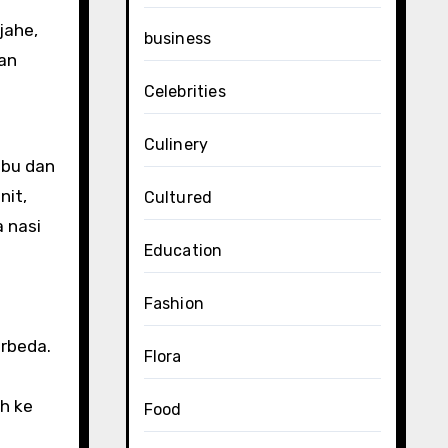
jahe,
business
ian
Celebrities
Culinery
mbu dan
nit,
Cultured
 nasi
Education
Fashion
rbeda.
Flora
h ke
Food