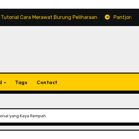
 Merawat Burung Peliharaan
Pantjoran Chinatown, Wi
d
Tags
Contact
sional yang Kaya Rempah